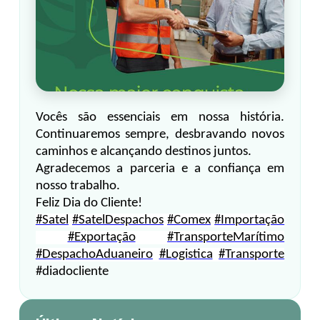
Vocês são essenciais em nossa história.
Continuaremos sempre, desbravando novos
caminhos e alcançando destinos juntos.
Agradecemos a parceria e a confiança em
nosso trabalho.
Feliz Dia do Cliente!
#Satel
#SatelDespachos
#Comex
#Importação
#Exportação
#TransporteMarítimo
#DespachoAduaneiro
#Logistica
#Transporte
#diadocliente