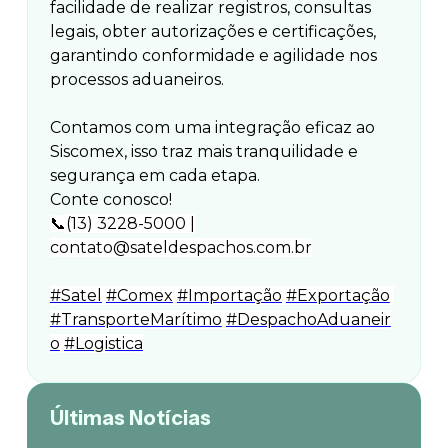
facilidade de realizar registros, consultas
legais, obter autorizações e certificações,
garantindo conformidade e agilidade nos
processos aduaneiros.
Contamos com uma integração eficaz ao
Siscomex, isso traz mais tranquilidade e
segurança em cada etapa.
Conte conosco!
(13) 3228-5000 |
📞
contato@sateldespachos.com.br
#Satel
#Comex
#Importação
#Exportação
#TransporteMarítimo
#DespachoAduaneir
o
#Logistica
Últimas Notícias