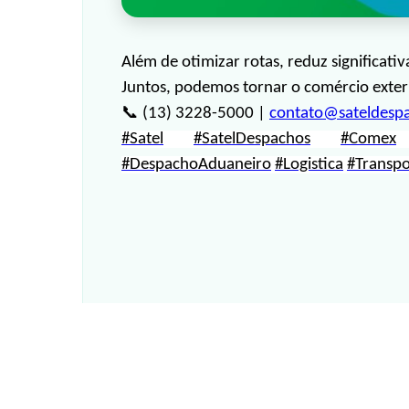
Além de otimizar rotas, reduz significati
Juntos, podemos tornar o comércio exteri
📞
(13) 3228-5000 |
contato@sateldesp
#Satel
#SatelDespachos
#Comex
#DespachoAduaneiro
#Logistica
#Transpo