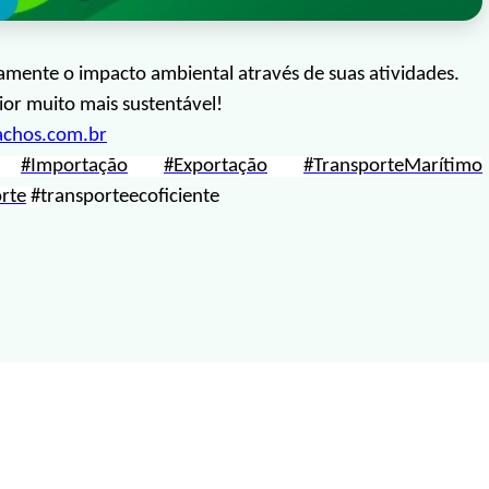
vamente o impacto ambiental através de suas atividades.
or muito mais sustentável!
achos.com.br
#Importação
#Exportação
#TransporteMarítimo
rte
#
transporteecoficiente